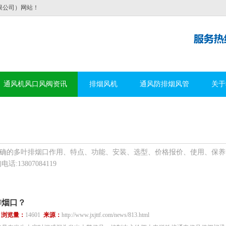
限公司）网站！
通风机风口风阀资讯
排烟风机
通风防排烟风管
关于
确的多叶排烟口作用、特点、功能、安装、选型、价格报价、使用、保养
13807084119
排烟口？
1
浏览量：
14601
来源：
http://www.jxjttf.com/news/813.html