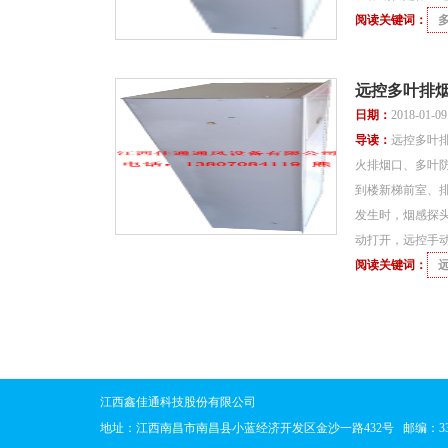
阅读关键词：
远控多叶排
日期：
2018-01-0
导读：
远控多叶
火排烟口、多叶
到楼新梯前室、
发生时，烟感探头
动打开，远控手
阅读关键词：
江西鑫佳通科技股份有限公司
地址：
江西南昌市南昌县小蓝经济开发区金沙一路432号
邮编：33