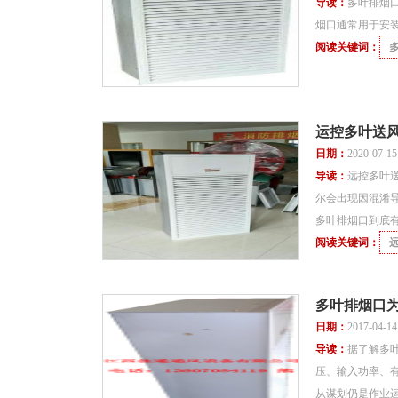
导读：
多叶排烟
烟口通常用于安
阅读关键词：
运控多叶送
日期：
2020-07-1
导读：
远控多叶
尔会出现因混淆
多叶排烟口到底
阅读关键词：
多叶排烟口
日期：
2017-04-1
导读：
据了解多
压、输入功率、有
从谋划仍是作业运