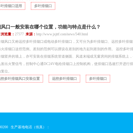
多叶排烟口适用
多叶排烟口
烟风口一般安装在哪个位置，功能与特点是什么？
9
浏览量：
27577
来源：
http://www.jxjttf.com/news/540.html
排烟风口又称远控多叶排烟口或电动多叶排烟口，又可分为多叶排烟口、远控多叶排烟
防火排烟口这些范例。差别的范例可以摆设在差别的地方起到差别的作用。 远控多叶
排烟竖井的墙上，亦可安装在排烟系统管道侧面、风道末端或无窗房间的排烟系统上，
发出火警信号，控制中心通DC24V电给排烟口上控制机构，使排烟口迅速打开进行
动复位。
远控多叶排烟风口安装位置
远控多叶排烟口
多叶排烟口
0200 生产基地电话（传真）：