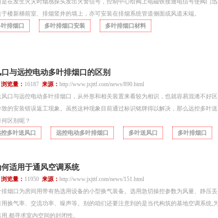
口是在发生火灾时烟感探头发出火警信号，控制中心给阀上电磁铁接通电信号使阀门迅
装于楼新梯前室、排烟竖井的墙上，亦可安装在排烟系统管道侧面或风道末端。
多叶排烟口
多叶排烟口安装
多叶排烟口材料
风口与远控电动多叶排烟口的区别
5
浏览量：
16187
来源：
http://www.jxjttf.com/news/890.html
送风口与远控电动多叶排烟口，从外形和相关装置来看较为相识，也就容易混淆不好区
导致的安装错误返工现象。虽然这种现象目前通过标识铭牌得以解决，那么远控多叶送
有何区别呢？
远控多叶送风口
远控电动多叶排烟口
多叶送风口
多叶排烟口
为何适用于通风空调系统
4
浏览量：
11950
来源：
http://www.jxjttf.com/news/151.html
叶排烟口为房间用带有热选用设备的小型换气装备。选用急切操控参数为风量、静压丢
用换气率、交流功率、噪声等。别的咱们还要注意到的是当代构筑的基地空调系统,为
用,都寻求室内空间的封闭性。