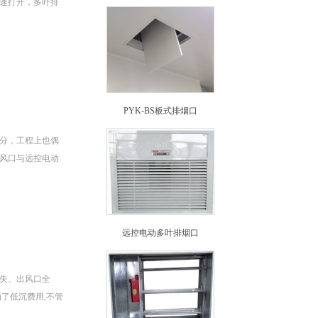
速打开，多叶排
PYK-BS板式排烟口
分，工程上也偶
风口与远控电动
远控电动多叶排烟口
失、出风口全
了低沉费用,不管