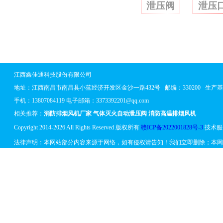
泄压阀
泄压
江西鑫佳通科技股份有限公司
地址：
江西南昌市南昌县小蓝经济开发区金沙一路432号
邮编：330200 生
手机：13807084119 电子邮箱：3373392201@qq.com
相关推荐：
消防排烟风机厂家
气体灭火自动泄压阀
消防高温排烟风机
Copyright 2014-2026 All Rights Reserved 版权所有
赣ICP备2022001828号-3
技术服
法律声明：本网站部分内容来源于网络，如有侵权请告知！我们立即删除；本网