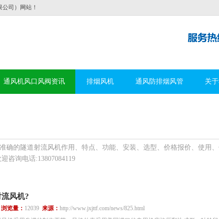
限公司）网站！
通风机风口风阀资讯
排烟风机
通风防排烟风管
关于
准确的隧道射流风机作用、特点、功能、安装、选型、价格报价、使用、
询电话:13807084119
流风机?
6
浏览量：
12039
来源：
http://www.jxjttf.com/news/825.html