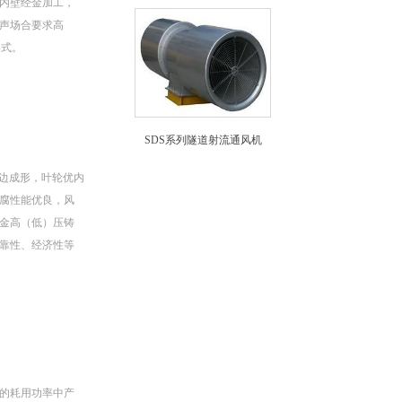
内壁经金加工，
声场合要求高
形式。
SDS系列隧道射流通风机
边成形，叶轮优内
腐性能优良，风
金高（低）压铸
靠性、经济性等
的耗用功率中产