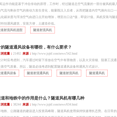
，其运作功能是基于冲击传动的原理，工作时，经过隧道总空气流量的一部分被风机吸
的气流与剩余空气的推动力发生变化，能量既注入后者，从而把隧道内空气推向出口一
氧化碳浓度与浑浊空气由进口点开始增加，增至出口达*值，即设计值。风机安装与隧
需特别通风建筑，安装方便，土建造价低。
隧道射流风机选型
隧道射流风机
计的隧道通风设备有哪些，有什么要求？
0
浏览量：
21492
来源：
http://www.jxjttf.com/news/542.html
设计时应考虑到，汽车通过时留下排放在空气中有害物质，以及火灾排烟、阻塞工况通
改善空气质量。所以，隧道必须考虑到配置隧道通风设备和通风方式设计。
隧道通风设备
隧道射流通风机
隧道射流风机
隧道通风机
隧道和地铁中的作用是什么？隧道风机有哪几种
1
浏览量：
38244
来源：
http://www.jxjttf.com/news/634.html
市地铁、公路隧道的建设进入投资高峰期，隧道风机使用保持快速增长态势。在日常的