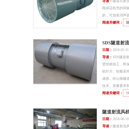
导读：
隧道式射
既保证机壳的同
的，可加装消声器
阅读关键词：
SDS隧道射
日期：
2018-05-3
导读：
SDS隧
壁经精加工，即
机叶片、轮毂采
成形。经公路隧
技术、质量要求
阅读关键词：
隧道射流风
日期：
2018-08-1
导读：
隧道射流