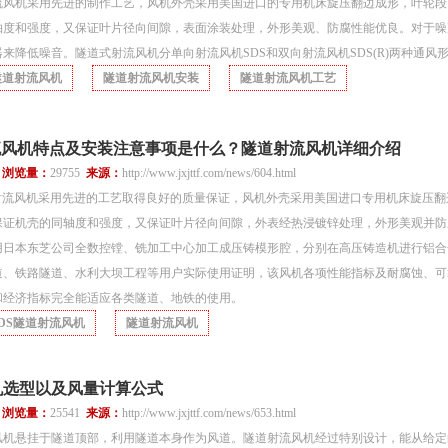
流风机采用先进的制作工艺，风机外壳采用美国进口的专用机床旋压翻边成形，叶轮段
轴度和强度，又保证叶片径向间隙，表面涂装处理，外形美观、防腐性能优良。对于噪
来降低噪音。隧道式射流风机分单向射流风机SDS和双向射流风机SDS(R)两种通风
隧道射流风机
隧道射流风机安装
隧道射流风机工艺
流风机特点及安装注意事项是什么？隧道射流风机详细介绍
1
浏览量：
29755
来源：
http://www.jxjttf.com/news/604.html
道射流风机采用先进的工艺取得良好的质量保证，风机外壳采用美国进口专用机床旋压翻
保证机壳的同轴度和强度，又保证叶片径向间隙，外表经热浸镀锌处理，外形美观并防
用日本东芝公司全数控镗、铣加工中心加工成压铸模形腔，分别在高压铸造机进行铝合
道、铁路隧道、水利大坝工程等用户实际使用证明，该风机各项性能指标及耐腐蚀、可
和经济指标完全能适应各类隧道、地铁的使用。
SDS隧道射流风机
隧道射流风机
机选型以及风量计算公式
0
浏览量：
25541
来源：
http://www.jxjttf.com/news/653.html
风机悬挂于隧道顶部，利用隧道本身作为风道。隧道射流风机经过特别设计，能从给定