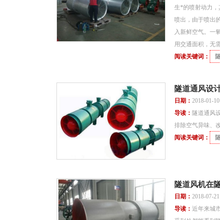
生*的喷射动力
喷出，由于喷出
入新鲜空气。一
用交通面积，无
阅读关键词：
隧道通风设
日期：
2018-01-1
导读：
隧道通风
排除空气异味、
阅读关键词：
隧道风机在
日期：
2018-07-2
导读：
近年来城