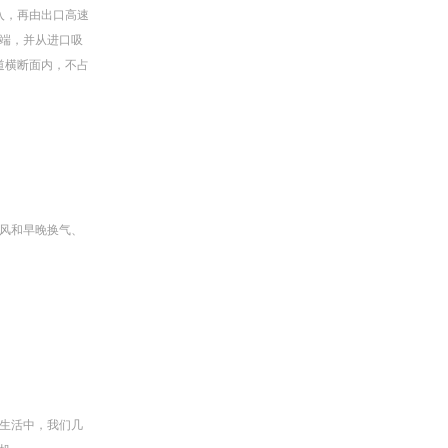
入，再由出口高速
端，并从进口吸
道横断面内，不占
风和早晚换气、
生活中，我们几