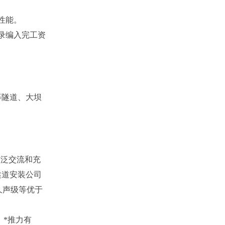
性能。
录编入完工资
等隧道、大坝
广泛交流和充
隧道安装公司
久声级等优于
，*推力有