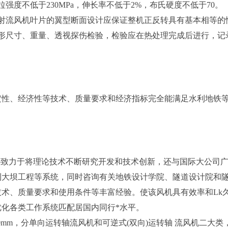
强度不低于230MPa，伸长率不低于2%，布氏硬度不低于70。
射流风机叶片的翼型断面设计应保证整机正反转具有基本相等的
形尺寸、重量、透视探伤检验，检验应在热处理完成后进行，记
定性、经济性等技术、质量要求和经济指标完全能满足水利地铁
心致力于将理论技术不断研究开发和技术创新，还与国际大公司
利大坝工程等系统，同时咨询有关地铁设计学院、隧道设计院和
术、质量要求和使用条件等丰富经验。使该风机具有效率和Lk
化各类工作系统匹配居国内同行*水平。
1600mm，分单向运转轴流风机和可逆式(双向)运转轴 流风机二大类