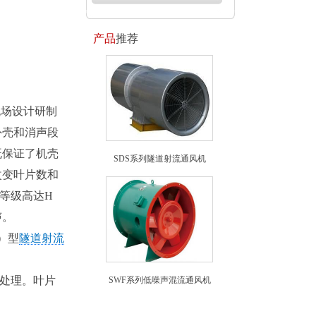
产品
推荐
流场设计研制
外壳和消声段
既保证了机壳
SDS系列隧道射流通风机
改变叶片数和
等级高达H
声。
）型
隧道射流
化处理。叶片
SWF系列低噪声混流通风机