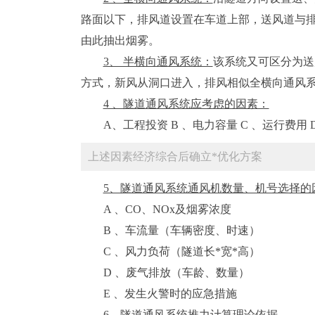
路面以下，排风道设置在车道上部，送风道与
由此抽出烟雾。
3、 半横向通风系统：
该系统又可区分为送
方式，新风从洞口进入，排风相似全横向通风
4 、隧道通风系统应考虑的因素：
A、工程投资 B 、电力容量 C 、运行费用 
上述因素经济综合后确立*优化方案
5、隧道通风系统通风机数量、机号选择的
A 、CO、NOx及烟雾浓度
B 、车流量（车辆密度、时速）
C 、风力负荷（隧道长*宽*高）
D 、废气排放（车龄、数量）
E 、发生火警时的应急措施
6、隧道通风系统推力计算理论依据