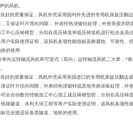
噪声的风机。
得良好的质量保证，风机外壳采用国内外先进的专用机床旋压翻
，又保证叶片境向间隙， 外表经热浸镀锌处理，外形美观并防
工中心压铸模型，分别在高压铸造和低压铸造机进行铝合金高(低
等用户实际使用证明，该风机各项性能指标及耐腐蚀、可靠性、
地铁的使用
mm,分单向运转轴流风机和可逆式（双向）运转轴流风机二大类，*推力
机。
得良好的质量保证，风机外壳采用美国进口的专用机床旋压翻边
又保证叶片径向间隙，外表经热浸镀锌或其他等效涂装处理，外
公司全自动数控镗铣加工中心加工成压铸模型腔，分别在高压铸
、铁路隧道、水利大坝工程等用户实际使用证明，该风机各项性
指标完全能适应各类隧道、地铁的使用。