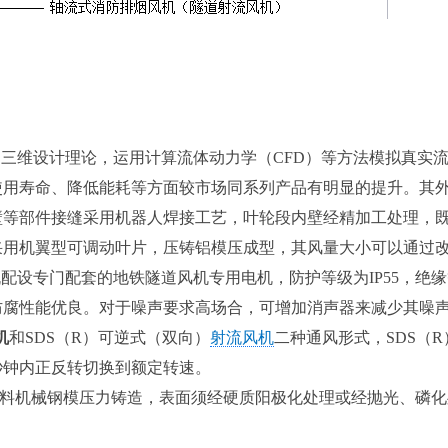
三维设计理论，运用计算流体动力学（CFD）等方法模拟真实
使用寿命、降低能耗等方面较市场同系列产品有明显的提升。其
壁等部件接缝采用机器人焊接工艺，叶轮段内壁经精加工处理，
采用机翼型可调动叶片，压铸铝模压成型，其风量大小可以通过
配设专门配套的地铁隧道风机专用电机，防护等级为IP55，绝缘
防腐性能优良。对于噪声要求高场合，可增加消声器来减少其噪
机
和SDS（R）可逆式（双向）
射流风机
二种通风形式，SDS（R
秒钟内正反转切换到额定转速。
材料机械钢模压力铸造，表面须经硬质阳极化处理或经抛光、磷