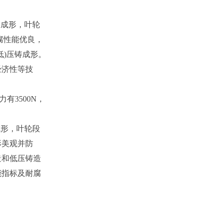
边成形，叶轮
腐性能优良，
)压铸成形。
经济性等技
有3500N，
成形，叶轮段
形美观并防
造和低压铸造
能指标及耐腐