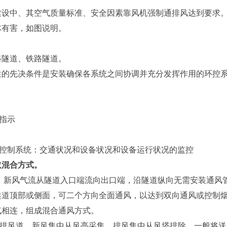
建设中、其空气质量标准、安全因素靠风机强制通排风达到要求
体有害，如图说明。
路隧道、铁路隧道。
性的先决条件是安装确保各系统之间协调并充分发挥作用的环控
光指示
F 控制系统：交通状况和设备状况和设备运行状况的监控
取混合方式。
。新风气流从隧道入口端流向出口端，沿隧道纵向无需安装通风
道顶部或侧面，可二个方向全面通风，以达到双向通风或控制烟
气相连，组成混合通风方式。
排风道，新风集中从风亭采集，排风集中从风塔排除，一般将送