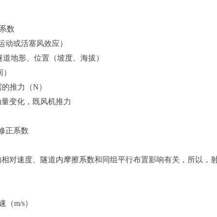
系数
运动或活塞风效应）
?隧道地形、位置（坡度、海拔）
间）
需的推力（N）
动量变化，既风机推力
验修正系数
的相对速度、隧道内摩擦系数和同组平行布置影响有关，所以，
（m/s）