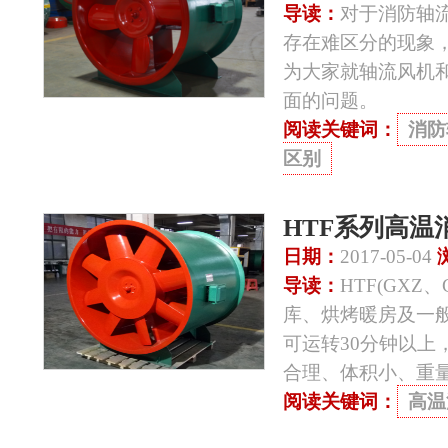
导读：
对于消防轴
存在难区分的现象
为大家就轴流风机
面的问题。
阅读关键词：
消防
区别
HTF系列高
日期：
2017-05-04
导读：
HTF(GX
库、烘烤暖房及一般
可运转30分钟以上
合理、体积小、重
阅读关键词：
高温