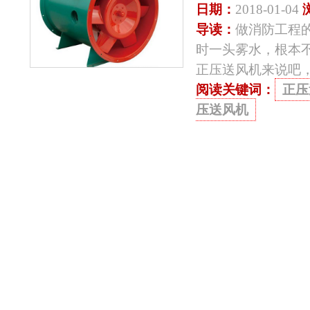
日期：
2018-01-04
导读：
做消防工程
时一头雾水，根本
正压送风机来说吧
阅读关键词：
正压
压送风机