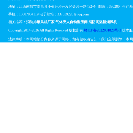
地址：
江西南昌市南昌县小蓝经济开发区金沙一路432号
邮编：330200 生
手机：13807084119 电子邮箱：3373392201@qq.com
相关推荐：
消防排烟风机厂家
气体灭火自动泄压阀
消防高温排烟风机
Copyright 2014-2026 All Rights Reserved 版权所有
赣ICP备2022001828号-3
技术服
法律声明：本网站部分内容来源于网络，如有侵权请告知！我们立即删除；本网