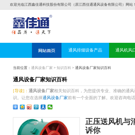
欢迎光临江西鑫佳通科技股份有限公司（原江西佳通通风设备有限公司）网站
通风排烟设备产品
通风机风
当前位置：
通风设备厂家
>
知识百科
> 通风设备厂家知识百科
通风设备厂家知识百科
[导读]：
通风设备厂家
相关知识百科，为您提供专业、准确的通风
识。让您在选择
通风设备厂家
前有一个全面的了解。欢迎咨询电话:138
正压送风机与
诉你