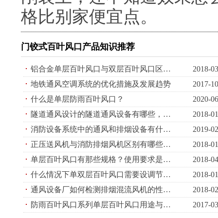
格比别家便宜点。
门铰式百叶风口产品知识推荐
铝合金单层百叶风口与双层百叶风口区别和特点分别是什么?
2018-03
地铁通风空调系统的优化措施及发展趋势
2017-10
什么是单层防雨百叶风口？
2020-06
隧道通风设计的隧道通风设备有哪些，有什么要求？
2018-01
消防设备系统中的通风和排烟设备有什么区别和联系？
2019-02
正压送风机与消防排烟风机区别有哪些？通风设备厂家告诉你
2018-01
单层百叶风口有那些规格？使用要求是什么？
2018-04
什么情况下单双层百叶风口需要设调节阀,格栅风口和百叶风口区别?
2018-01
通风设备厂如何检测排烟混流风机的性能？高温排烟混流风机制造与检测
2018-02
防雨百叶风口系列单层百叶风口用途与特点
2017-03