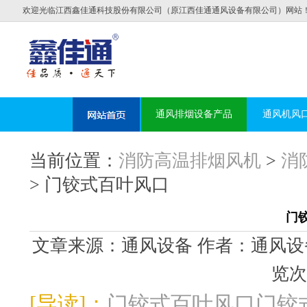
欢迎光临江西鑫佳通科技股份有限公司（原江西佳通通风设备有限公司）网站
通风排烟设备产品
通风机风
当前位置：
消防高温排烟风机
>
消
> 门铰式百叶风口
门
文章来源：通风设备 作者：通风设备小编 发
览次
[导读]：
门铰式百叶风口门铰