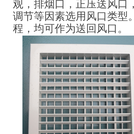
观，排烟口，正压送风口
调节等因素选用风口类型
程，均可作为送回风口。