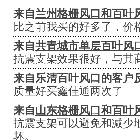
来自
兰州格栅风口和百叶
比之前我买的好多了，价
来自
共青城市单层百叶风
抗震支架效果很好，与其
来自
乐清百叶风口
的客户
质量好买鑫佳通两次了
来自
山东格栅风口和百叶
抗震支架可以避免和减少
坏。