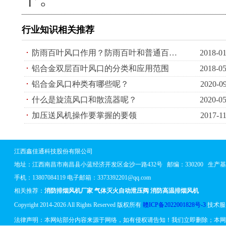
行业知识相关推荐
防雨百叶风口作用？防雨百叶和普通百叶区别？
2018-01
铝合金双层百叶风口的分类和应用范围
2018-05
铝合金风口种类有哪些呢？
2020-0
什么是旋流风口和散流器呢？
2020-05
加压送风机操作要掌握的要领
2017-1
江西鑫佳通科技股份有限公司
地址：
江西南昌市南昌县小蓝经济开发区金沙一路432号
邮编：330200 生
手机：13807084119 电子邮箱：3373392201@qq.com
相关推荐：
消防排烟风机厂家
气体灭火自动泄压阀
消防高温排烟风机
Copyright 2014-2026 All Rights Reserved 版权所有
赣ICP备2022001828号-3
技术服
法律声明：本网站部分内容来源于网络，如有侵权请告知！我们立即删除；本网