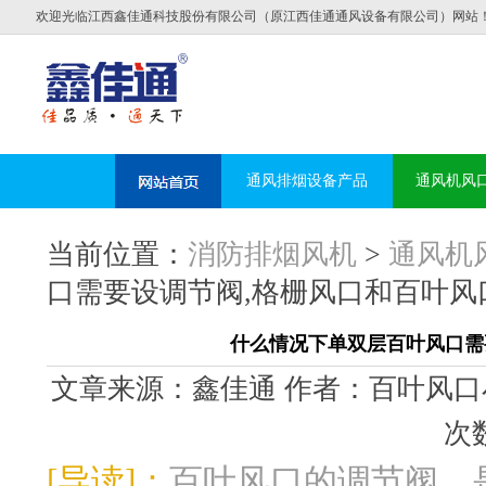
欢迎光临江西鑫佳通科技股份有限公司（原江西佳通通风设备有限公司）网站
通风排烟设备产品
通风机风
当前位置：
消防排烟风机
>
通风机
口需要设调节阀,格栅风口和百叶风
什么情况下单双层百叶风口需
文章来源：鑫佳通 作者：百叶风口小编 发布
次数
[导读]：
百叶风口的调节阀，