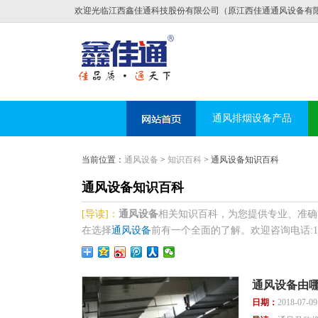
欢迎光临江西鑫佳通科技股份有限公司（原江西佳通通风设备有
通风排烟设备产品
当前位置：
通风设备
>
知识百科
> 通风设备知识百科
通风设备知识百科
[导读]：
通风设备
相关知识百科，为您提供专业、准确
在选择
通风设备
前有一个全面的了解。欢迎咨询电话:1380
通风设备由哪
日期：
2018-07-0