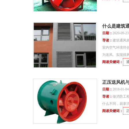
什么是建筑
日期：
2020-09-2
导读：
建筑通风
室内空气环境符
为送风。实现排
阅读关键词：
正压送风机
日期：
2018-01-0
导读：
做消防工
什么不同，就拿
阅读关键词：