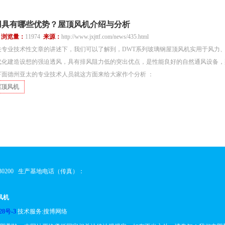
用具有哪些优势？屋顶风机介绍与分析
6
浏览量：
11974
来源：
http://www.jxjttf.com/news/435.html
关专业技术性文章的讲述下，我们可以了解到，DWT系列玻璃钢屋顶风机实用于风力
代化建造设想的强迫透风，具有排风阻力低的突出优点，是性能良好的自然通风设备，
下面德州亚太的专业技术人员就这方面来给大家作个分析 ：
屋顶风机
0200 生产基地电话（传真）：
风机
28号-3
技术服务:搜博网络