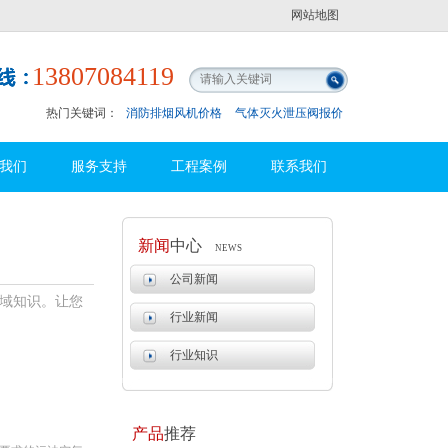
网站地图
13807084119
热门关键词：
消防排烟风机价格
气体灭火泄压阀报价
我们
服务支持
工程案例
联系我们
新闻
中心
NEWS
公司新闻
域知识。让您
行业新闻
行业知识
产品
推荐