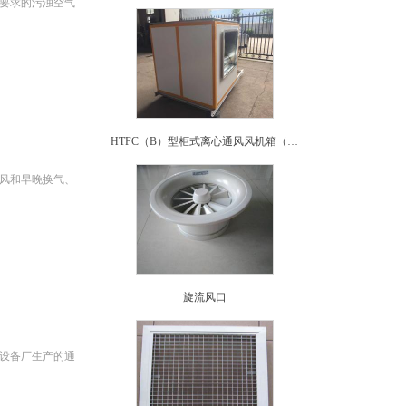
要求的污浊空气
HTFC（B）型柜式离心通风风机箱（电机内置通风型）
风和早晚换气、
旋流风口
设备厂生产的通