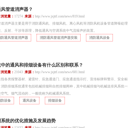
通风管道消声器？
6
浏览量：
17274
来源：
http://www.jxjttf.com/news/819.html
管道消声器主要是用于消防通风机、排烟风机、离心风机等消防风机设备管道降噪处理
收、反射、干涉等原理，降低通风与空调系统中气流噪声的装置。
消防通风管道消声器
消防通风管道消声器安装
消防通风设备
统中的通风和排烟设备有什么区别和联系？
3
浏览量：
21043
来源：
http://www.jxjttf.com/news/681.html
是指各类报警器材、避雷针、应急通道门、应急通道指示灯、宣传标牌和警示、安全标
。消防排烟系统通常包括机械排烟和自然排烟两种，其中机械排烟与机械送排风系统一
使空气、烟气流动的，一般统称为机械通风系统。
消防设备
通风设备
排烟设备
调系统的优化措施及发展趋势
8
浏览量：
12432
来源：
http://www.jxjttf.com/news/462.html