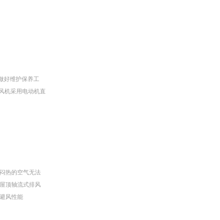
做好维护保养工
风机采用电动机直
闷热的空气无法
屋顶轴流式排风
避风性能