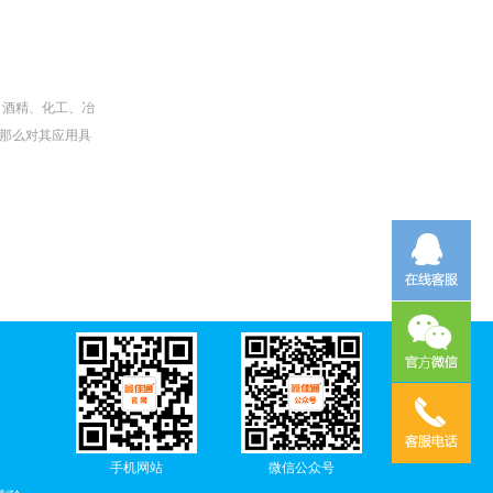
、酒精、化工、冶
那么对其应用具
手机网站
微信公众号