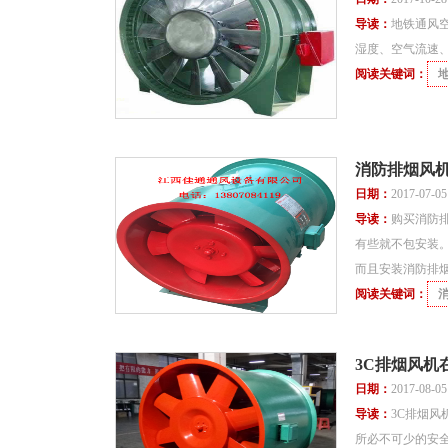
导读：
地铁通风
湿度、空气流速
阅读关键词：
消防排烟风
日期：
2017-07-0
导读：
购买消防
有些就不包安装
而且安装消防排
阅读关键词：
3C排烟风机
日期：
2017-08-0
导读：
3C排烟
所必不可少的安