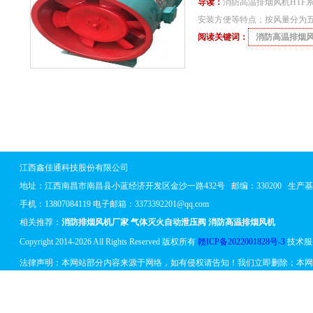
导读：
消防高温排烟风机HTF
安装方便等特点；按风量分为
阅读关键词：
消防高温排烟
江西鑫佳通科技股份有限公司
地址：
江西南昌市南昌县小蓝经济开发区金沙一路432号
邮编：330200 生
手机：13807084119 电子邮箱：3373392201@qq.com
相关推荐：
消防排烟风机厂家
气体灭火自动泄压阀
消防高温排烟风机
Copyright 2014-2026 All Rights Reserved 版权所有
赣ICP备2022001828号-3
技术服
法律声明：本网站部分内容来源于网络，如有侵权请告知！我们立即删除；本网