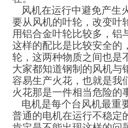
风机在运行中避免产生
要从风机的叶轮，改变叶
用铝合金叶轮比较多，铝
这样的配比是比较安全的
轮，这两种物质之间也是
大家都知道钢制的风机与
容易生产火花，也就是我
火花那是一件相当危险的
电机是每个台风机最重
普通的电机在运行不稳定
肯定是不能出现这样的问