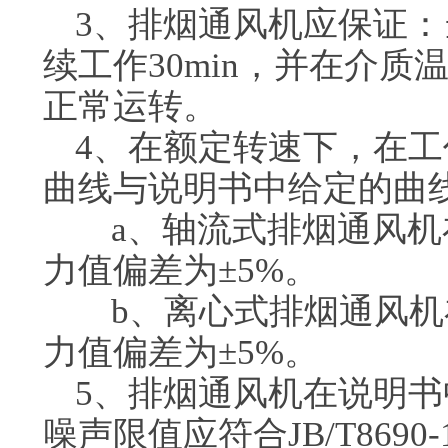
3、排烟通风机应保证：
续工作30min，并在介
正常运转。
4、在额定转速下，在
曲线与说明书中给定的曲
a、轴流式排烟通风机
力值偏差为±5%。
b、离心式排烟通风机
力值偏差为±5%。
5、排烟通风机在说明书
噪声限值应符合JB/T8690