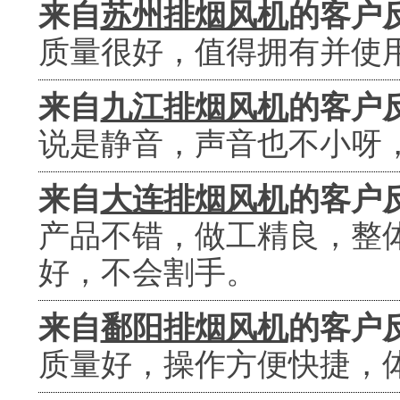
来自
苏州排烟风机
的客户
质量很好，值得拥有并使
来自
九江排烟风机
的客户
说是静音，声音也不小呀，
来自
大连排烟风机
的客户
产品不错，做工精良，整
好，不会割手。
来自
鄱阳排烟风机
的客户
质量好，操作方便快捷，