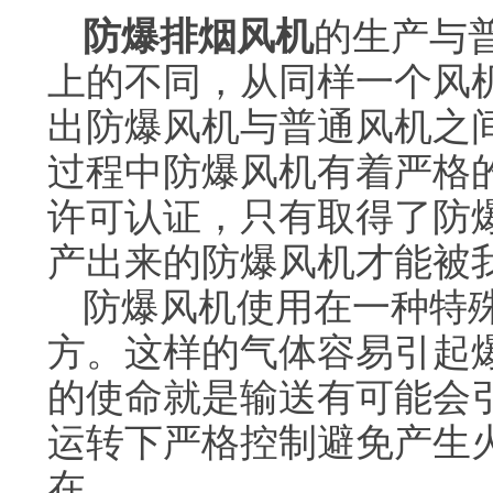
防爆排烟风机
的生产与
上的不同，从同样一个风
出防爆风机与普通风机之
过程中防爆风机有着严格
许可认证，只有取得了防
产出来的防爆风机才能被
防爆风机使用在一种特
方。这样的气体容易引起
的使命就是输送有可能会
运转下严格控制避免产生
在。