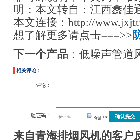
明：本文转自：江西鑫佳
本文连接：http://www.jxjttf.
想了解更多请点击===>>
下一个产品
：
低噪声管道
相关评论：
评论：
验证码：
确认提交
来自
青海排烟风机
的客户