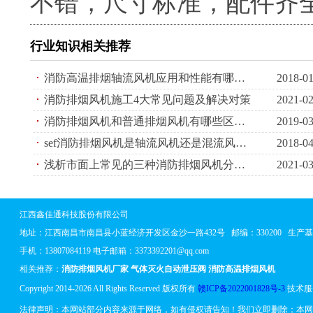
不错，尺寸标准，配件齐
行业知识相关推荐
消防高温排烟轴流风机应用和性能有哪些？消防高温排烟风机性能
2018-01
消防排烟风机施工4大常见问题及解决对策
2021-02
消防排烟风机和普通排烟风机有哪些区别，消防排烟风机技术要求是什么？
2019-03
sef消防排烟风机是轴流风机还是混流风机？轴流风机和混流风机区别
2018-04
浅析市面上常见的三种消防排烟风机分类型号
2021-03
江西鑫佳通科技股份有限公司
地址：
江西南昌市南昌县小蓝经济开发区金沙一路432号
邮编：330200 生
手机：13807084119 电子邮箱：3373392201@qq.com
相关推荐：
消防排烟风机厂家
气体灭火自动泄压阀
消防高温排烟风机
Copyright 2014-2026 All Rights Reserved 版权所有
赣ICP备2022001828号-3
技术服
法律声明：本网站部分内容来源于网络，如有侵权请告知！我们立即删除；本网