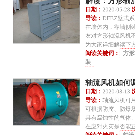
解读：方形轴
日期：
2020-05-28
导读：
DFBZ壁
在墙体内，靠墙侧
友对方形轴流风机
为大家详细解读下
阅读关键词：
方形
装
轴流风机如何
日期：
2020-08-13
导读：
轴流风机可
可根据防腐、防爆
具有腐蚀性的气体
在应对火灾是否能