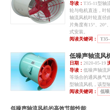
导读：
T35-11
轮与电机直连，叶轮
轴流风机叶轮直径由
片角度有15°、20
式安装。
阅读关键词：
T3
低噪声轴流风
日期：
2020-05-19
导读：
低噪声轴流
等场合的通风换气场
型轴流风机，该型
阅读关键词：
低噪
低噪声轴流风机的高效节能性能