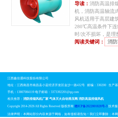
导读：
消防高温排
机，消防高温轴流
风机适用于高层建
280℃高温条件下
时/次不损坏，是理
阅读关键词：
消防
江西鑫佳通科技股份有限公司
地址：
江西南昌市南昌县小蓝经济开发区金沙一路432号
邮编：330200 生
手机：13807084119 电子邮箱：3373392201@qq.com
相关推荐：
消防排烟风机厂家
气体灭火自动泄压阀
消防高温排烟风机
Copyright 2014-2026 All Rights Reserved 版权所有
赣ICP备2022001828号-3
技术服
法律声明：本网站部分内容来源于网络，如有侵权请告知！我们立即删除；本网