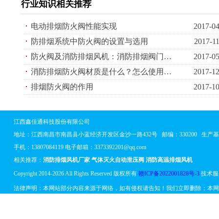
行业知识相关推荐
电动排烟防火阀性能实现
2017-04
防排烟系统中防火阀的设置与选用
2017-1
防火阀及消防排烟风机：消防排烟阀门及消防排烟风机产品工厂检查要点
2017-05
消防排烟防火阀材质是什么？怎么使用和安装？
2017-12
排烟防火阀的作用
2017-10
江西鑫佳通科技股份有限公司
地址：
江西南昌市南昌县小蓝经济开发区金沙一路432号
邮编：330200 生
手机：13807084119 电子邮箱：3373392201@qq.com
相关推荐：
消防排烟风机厂家
气体灭火自动泄压阀
消防高温排烟风机
Copyright 2014-2026 All Rights Reserved 版权所有
赣ICP备2022001828号-3
技术服
法律声明：本网站部分内容来源于网络，如有侵权请告知！我们立即删除；本网