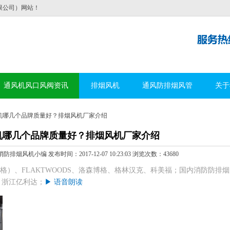
限公司）网站！
通风机风口风阀资讯
排烟风机
通风防排烟风管
关于
风机哪几个品牌质量好？排烟风机厂家介绍
机哪几个品牌质量好？排烟风机厂家介绍
风机小编 发布时间：2017-12-07 10:23:03 浏览次数：43680
禄格）、FLAKTWOODS、洛森博格、格林汉克、科美福；国内消防防排
、浙江亿利达；
▶ 语音朗读