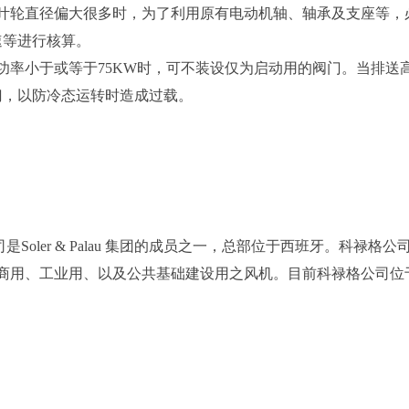
叶轮直径偏大很多时，为了利用原有电动机轴、轴承及支座等，
速等进行核算。
功率小于或等于75KW时，可不装设仅为启动用的阀门。当排送
门，以防冷态运转时造成过载。
司是Soler & Palau 集团的成员之一，总部位于西班牙。科禄格
商用、工业用、以及公共基础建设用之风机。目前科禄格公司位