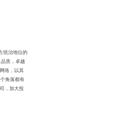
界上占统治地位的
良品质，卓越
售网络，以其
每个角落都有
公司，加大投