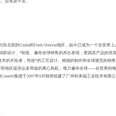
美、拉美及中东。
东北部的Giulia的Friuli-Venezia地区，如今已成为一个在世
因其在精辟设计、*制造、遍布全球销售的杰出表现，更因其产品的优
风机技术的开拓者，凭借*的工艺设计、精细的制作和全球规范的销
和地区提供众多用途的离心风机；视力遍布全球------在世界的
mefri集团于2007年9月独资组建了广州科美福工业技术有限