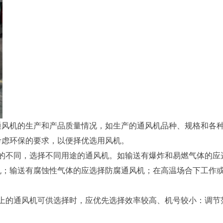
通风机的生产和产品质量情况，如生产的通风机品种、规格和各
考虑环保的要求，以便择优选用风机。
的不同，选择不同用途的通风机。如输送有爆炸和易燃气体的应
机；输送有腐蚀性气体的应选择防腐通风机；在高温场合下工作
上的通风机可供选择时，应优先选择效率较高、机号较小：调节