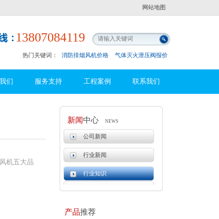
网站地图
13807084119
热门关键词：
消防排烟风机价格
气体灭火泄压阀报价
我们
服务支持
工程案例
联系我们
新闻
中心
NEWS
公司新闻
行业新闻
烟风机五大品
行业知识
产品
推荐