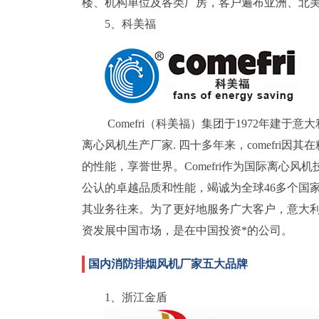
楼、机构单位及各类厂房，客户遍布亚洲、北
5、科美福
Comefri（科美福）集团于1972年建于意大利
离心风机生产厂家. 四十多年来，comefri
的性能，享誉世界。Comefri作为国际离心
公认的卓越品质和性能，竭诚为全球46多个国家
其业务往来。为了更好地服务广大客户，意大利Co
资发展中国市场，是在中国投资*的公司。
国内消防排烟风机厂家五大品牌
1、浙江金盾