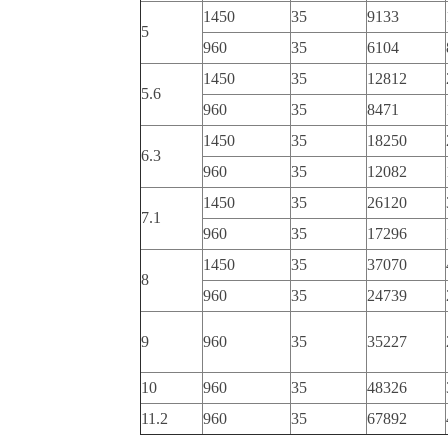
1450
35
9133
5
960
35
6104
1450
35
12812
5.6
960
35
8471
1450
35
18250
6.3
960
35
12082
1450
35
26120
7.1
960
35
17296
1450
35
37070
8
960
35
24739
9
960
35
35227
10
960
35
48326
11.2
960
35
67892