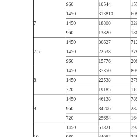
960
10544
15
1450
313810
60
7
1450
18800
32
960
13820
18
1450
30627
71
7.5
1450
22538
37
960
15776
20
1450
37350
80
8
1450
22538
37
720
19185
11
1450
46138
78
9
960
34206
28
720
25654
16
1450
51821
79
10
960
44054
28