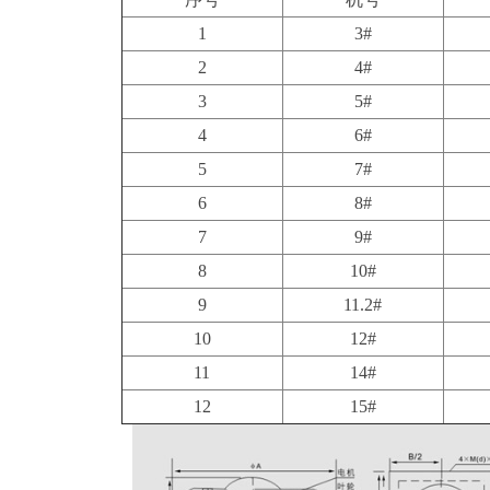
1
3#
2
4#
3
5#
4
6#
5
7#
6
8#
7
9#
8
10#
9
11.2#
10
12#
11
14#
12
15#