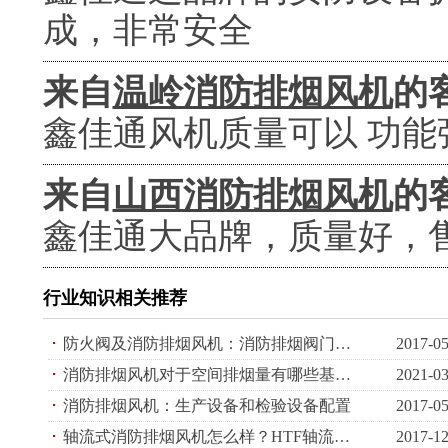
成，非常安全
来自
温岭消防排烟风机
的
鑫佳通风机质量可以 功能
来自
山西消防排烟风机
的
鑫佳通大品牌，质量好，
行业知识相关推荐
防火阀及消防排烟风机：消防排烟阀门及消防排烟风机产品工厂检查要点
2017-05
消防排烟风机对于空间排烟量有哪些基本要求？
2021-03
消防排烟风机：生产设备和检验设备配置
2017-05
轴流式消防排烟风机怎么样？HTF轴流式消防排烟风机概述
2017-12