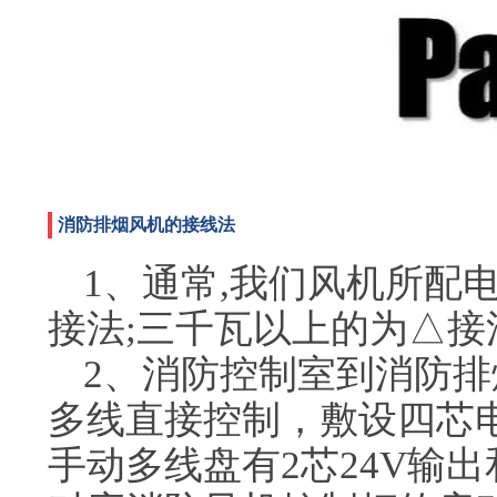
消防排烟风机的接线法
1、通常,我们风机所配
接法;三千瓦以上的为△接
2、消防控制室到消防
多线直接控制，敷设四芯
手动多线盘有2芯24V输