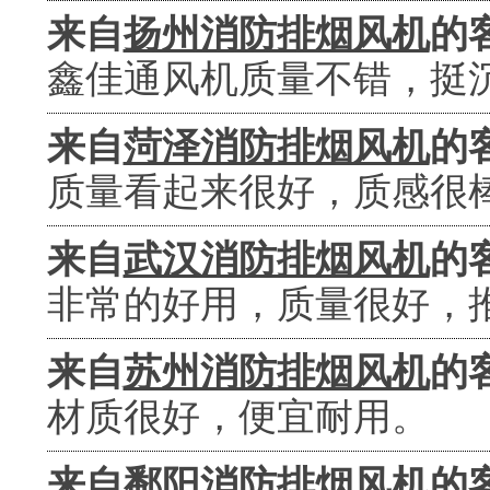
来自
扬州消防排烟风机
的
鑫佳通风机质量不错，挺
来自
菏泽消防排烟风机
的
质量看起来很好，质感很
来自
武汉消防排烟风机
的
非常的好用，质量很好，
来自
苏州消防排烟风机
的
材质很好，便宜耐用。
来自
鄱阳消防排烟风机
的