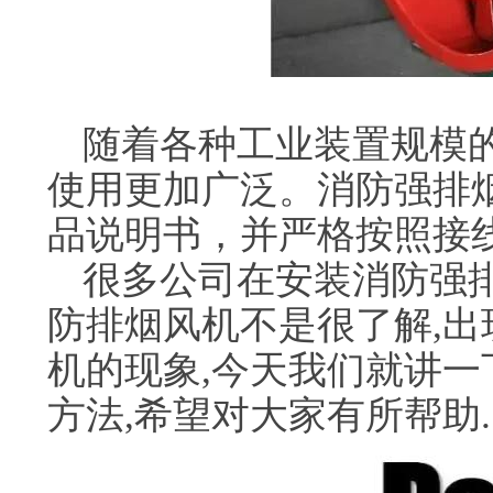
随着各种工业装置规模
使用更加广泛。消防强排
品说明书，并严格按照接
很多公司在安装消防强排
防排烟风机不是很了解,出
机的现象,今天我们就讲
方法,希望对大家有所帮助.