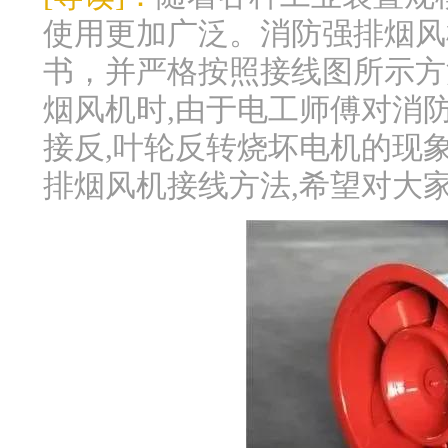
使用更加广泛。消防强排烟风
书，并严格按照接线图所示方
烟风机时,由于电工师傅对消
接反,叶轮反转烧坏电机的现
排烟风机接线方法,希望对大