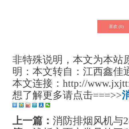
喜欢 (
0
)
非特殊说明，本文为本站
明：本文转自：江西鑫佳
本文连接：http://www.jxjttf.
想了解更多请点击===>>
上一篇：
消防排烟风机与2