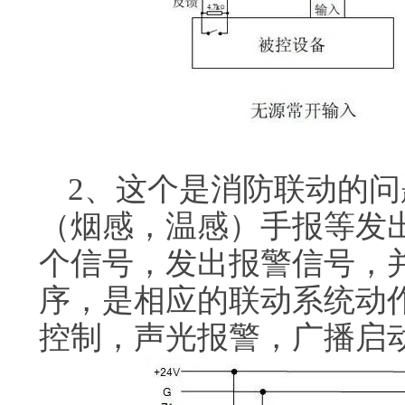
2、这个是消防联动的
（烟感，温感）手报等发
个信号，发出报警信号，
序，是相应的联动系统动
控制，声光报警，广播启