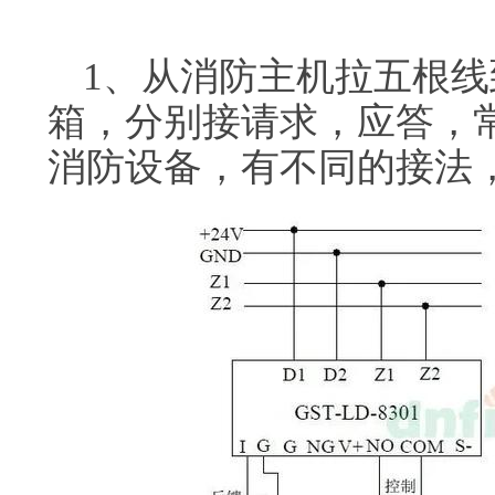
1、从消防主机拉五根
箱，分别接请求，应答，常
消防设备，有不同的接法