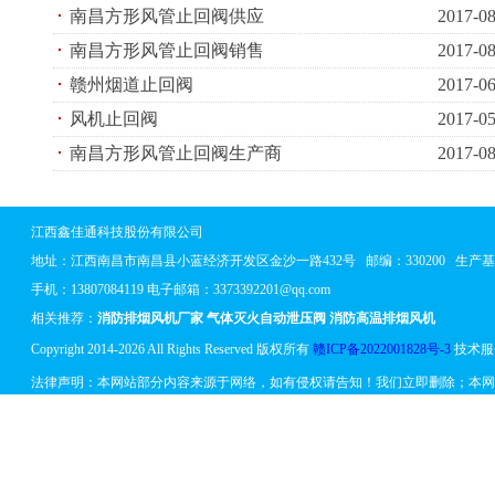
南昌方形风管止回阀供应
2017-08
南昌方形风管止回阀销售
2017-08
赣州烟道止回阀
2017-06
风机止回阀
2017-05
南昌方形风管止回阀生产商
2017-08
江西鑫佳通科技股份有限公司
地址：
江西南昌市南昌县小蓝经济开发区金沙一路432号
邮编：330200 生
手机：13807084119 电子邮箱：3373392201@qq.com
相关推荐：
消防排烟风机厂家
气体灭火自动泄压阀
消防高温排烟风机
Copyright 2014-2026 All Rights Reserved 版权所有
赣ICP备2022001828号-3
技术服
法律声明：本网站部分内容来源于网络，如有侵权请告知！我们立即删除；本网