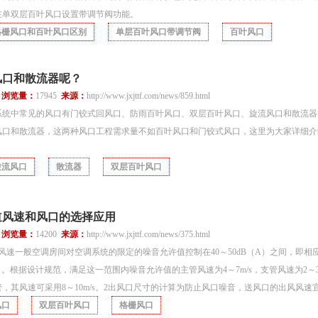
在单双层百叶风口设置带调节阀功能。
格栅风口和百叶风口区别
单层百叶风口带调节阀
百叶风口
风口和散流器呢？
6
浏览量：
17945
来源：
http://www.jxjttf.com/news/859.html
系统中常见的风口有门铰式回风口、防雨百叶风口、双层百叶风口、旋流风口和散流器
风口和散流器，这两种风口工程需求量不如百叶风口和门铰式风口，这里为大家详细介
旋流风口
散流器
双层百叶风口
道风速和风口的选择应用
3
浏览量：
14200
来源：
http://www.jxjttf.com/news/375.html
风速一般空调房间对空调系统的限定的噪音允许值控制在40～50dB（A）之间，即相应
A）。根据设计规范，满足这一范围内噪音允许值的主管风速为4～7m/s，支管风速为2～3
，其风速可采用8～10m/s。2出风口尺寸的计算为防止风口噪音，送风口的出风风速宜
风口
双层百叶风口
格栅风口