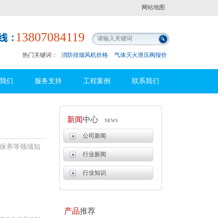
网站地图
13807084119
热门关键词：
消防排烟风机价格
气体灭火泄压阀报价
我们
服务支持
工程案例
联系我们
新闻
中心
NEWS
公司新闻
保养等领域知
行业新闻
行业知识
产品
推荐