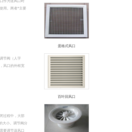
口作为送风口时
使用。两者*主要
蛋格式风口
调节阀（人字
，风口的外框宽
百叶回风口
闭过程中，大部
的大小。调节阀分
需要调节该风口