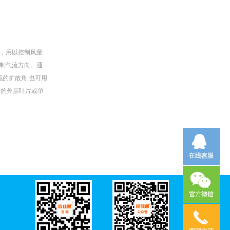
，用以控制风量
制气流方向。通
的扩散角,也可用
口的外层叶片或单