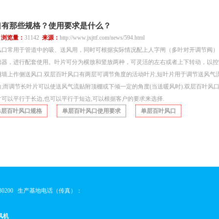
口有那些规格？使用要求是什么？
3
浏览量：
31142
来源：
http://www.jxjttf.com/news/594.html
风口常用于管道中的吸、送风用，同时可根据实际情况配上人字闸（多叶对开调节阀）
滤器，进行配套使用。叶片可分为横放和竖放两种，可灵活的左右或者上下转动，以控
墙上作侧送风口.双层百叶风口有两层可调节角度的活动叶片,短叶片用于调节送风气流
;而调节长叶片可以使送风气流贴附顶棚或下倾一定的角度(当送暖风时).双层百叶风
可以平行于长边,也可以平行于短边,可以根据客户的要求来选择.
单层百叶风口规格
单层百叶风口使用要求
单层百叶风口
0200 生产基地电话（传真）：
风机