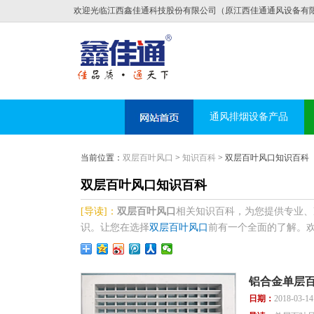
欢迎光临江西鑫佳通科技股份有限公司（原江西佳通通风设备有
通风排烟设备产品
当前位置：
双层百叶风口
>
知识百科
> 双层百叶风口知识百科
双层百叶风口知识百科
[导读]：
双层百叶风口
相关知识百科，为您提供专业、
识。让您在选择
双层百叶风口
前有一个全面的了解。欢迎咨
铝合金单层
日期：
2018-03-1