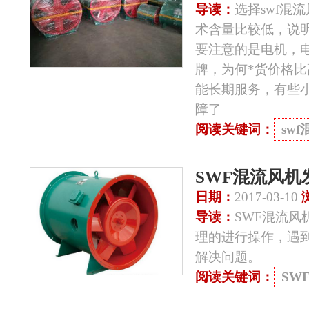
导读：
选择swf混
术含量比较低，说
要注意的是电机，
牌，为何*货价格
能长期服务，有些
障了
阅读关键词：
sw
SWF混流风
日期：
2017-03-10
导读：
SWF混流
理的进行操作，遇
解决问题。
阅读关键词：
SW