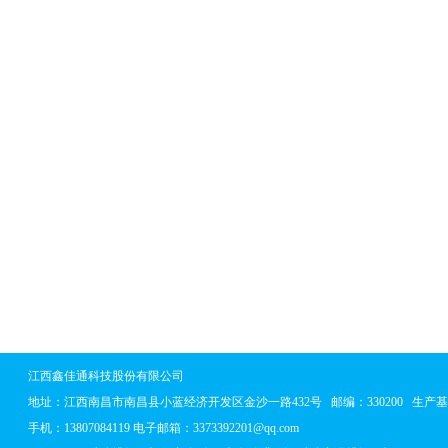
江西鑫佳通科技股份有限公司
地址：
江西南昌市南昌县小蓝经济开发区金沙一路432号
邮编：330200 生
手机：13807084119 电子邮箱：3373392201@qq.com