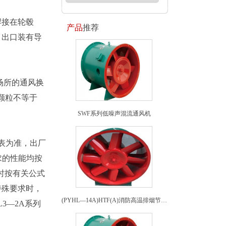
焊接在轮毂
产品
推荐
。出口装有导
场所的通风换
硬颗粒不等于
SWF系列低噪声混流通风机
表为准，出厂
求的性能均按
合时按有关公式
特殊要求时，
(PYHL—14A)HTF(A)消防高温排烟节能混流式通风机
3—2A系列