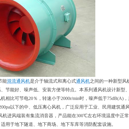
节能
混流通风机
是介于轴流式和离心式
通风机
之间的一种新型风
高、节能好、噪声低、安装方便等特点。本系列通风机设计新型
可节电20％，转速小于2000r/min时，噪声低于75dB(A)
替200pa以下的中、低压离心风机，广泛应用于工业、民用建筑通
，风机进风端装有集流消音器，产品能在300℃左右环境温度中正
，适用于地下隧道、地下商场、地下车库等消防配套设施。