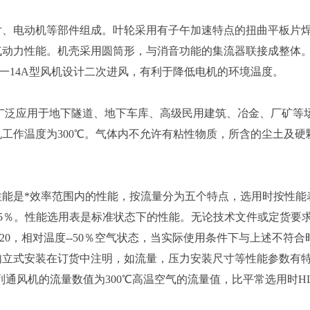
、电动机等部件组成。叶轮采用有子午加速特点的扭曲平板片
气动力性能。机壳采用圆筒形，与消音功能的集流器联接成整体
L一14A型风机设计二次进风，有利于降低电机的环境温度。
风机广泛应用于地下隧道、地下车库、高级民用建筑、冶金、厂矿等
列风机工作温度为300℃。气体内不允许有粘性物质，所含的尘土及
。
能是*效率范围内的性能，按流量分为五个特点，选用时按性能
5％。性能选用表是标准状态下的性能。无论技术文件或定货要
t=20，相对温度--50％空气状态，当实际使用条件下与上述不符
如立式安装在订货中注明，如流量，压力安装尺寸等性能参数有
)系列通风机的流量数值为300℃高温空气的流量值，比平常选用时HL