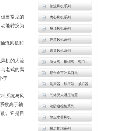
轴流风机系列
，但更常见的
离心风机系列
将动能转换为
屋顶风机系列
隧道风机系列
了轴流风机和
诱导风机系列
流风机的大流
防火阀、排烟阀、阀门系列
，与老式的离
铝合金百叶风口类
小于
消声器、静压箱、减振器
气体灭火泄压装置
这种系统与风
力系数高于轴
消防巡检柜系列
节能。它是目
除尘水雾风机
厨房排烟系列