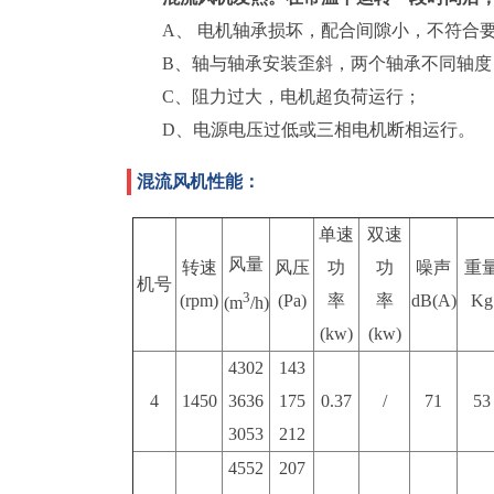
A、 电机轴承损坏，配合间隙小，不符合
B、轴与轴承安装歪斜，两个轴承不同轴度
C、阻力过大，电机超负荷运行；
D、电源电压过低或三相电机断相运行。
混流风机性能：
单速
双速
风量
转速
风压
功
功
噪声
重
机号
3
(rpm)
(Pa)
率
率
dB(A)
Kg
(m
/h)
(
kw
)
(
kw
)
4302
143
4
1450
3636
175
0.37
/
71
53
3053
212
4552
207