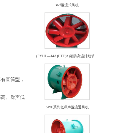
swf混流式风机
(PYHL—14A)HTF(A)消防高温排烟节能混流式通风机
形有直筒型，
率高、噪声低
SWF系列低噪声混流通风机