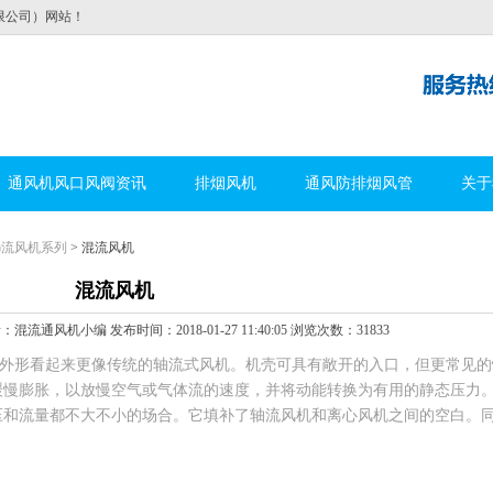
限公司）网站！
通风机风口风阀资讯
排烟风机
通风防排烟风管
关于
)流风机系列
> 混流风机
混流风机
通风机小编 发布时间：2018-01-27 11:40:05 浏览次数：31833
外形看起来更像传统的轴流式风机。机壳可具有敞开的入口，但更常见的
缓慢膨胀，以放慢空气或气体流的速度，并将动能转换为有用的静态压力
压和流量都不大不小的场合。它填补了轴流风机和离心风机之间的空白。