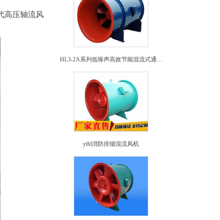
代高压轴流风
HL3-2A系列低噪声高效节能混流式通风机
ythl消防排烟混流风机