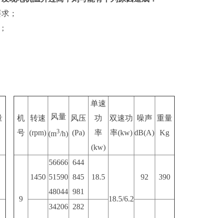
要求；
；
单速
风量
量
机
转速
风压
功
双速功
噪声
重量
3
号
(rpm)
(Pa)
率
率(
kw
)
dB(A)
Kg
(m
/h)
(
kw
)
56666
644
1450
51590
845
18.5
92
390
48044
981
9
18.5/6.2
34206
282