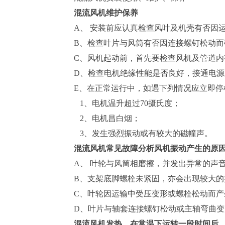
混流风机
维护保养
A、 安装前应认真检查风叶及机壳有否因
B、检查叶片与风筒有否因连接螺钉松动
C、风机起动前，首先要检查风机及管道内
D、检查电机绝缘性能是否良好，接通电
E、在正常运行中，如遇下列情况应立即停
1、电机温升超过70摄氏度；
2、电机昌白烟；
3、发生强烈振动或有较大的磁幢声。
混流风机常见故障分析风机振动产生的原
A、 叶轮与风筒相磨擦，并发出异常的声
B、支架底脚螺栓未紧固，亦会出现较大的
C、叶轮因运输中受压变形或螺栓松动而产
D、叶片与轴套连接螺钉松动或主轴弯曲变
混流风机
发热。在常温下运转一段时间后