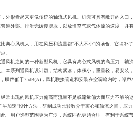
征，外形看起来更像传统的轴流式风机。机壳可具有敞开的入口
在管道外部。排泄壳缓慢膨胀，以放慢空气或气体流的速度，并
比离心风机大，用在风压和流量都“不大不小”的场合。它填补
特点。
式通风机之间的一种新型风机，它具有离心式风机的高压力，轴
点。本系列通风机设计颖，结构紧凑，体积小，重量轻，易安装
in时，噪声低于75dB(A)，风机联接管道和安装在空调箱内时，噪声
，经常出现的风机压力偏高而流量不足或流量偏大而压力不够的
“子午加速”设计方法，研制成功比转数介于离心和轴流之间，压
因此，用户选型范围更为广泛，系统匹配更趋合理，有利于系统