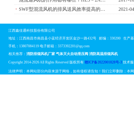
SWF型混流风机的排风送风效率提高的方法有哪些？
2021-04
江西鑫佳通科技股份有限公司
地址：
江西南昌市南昌县小蓝经济开发区金沙一路432号
邮编：330200 生
手机：13807084119 电子邮箱：3373392201@qq.com
相关推荐：
消防排烟风机厂家
气体灭火自动泄压阀
消防高温排烟风机
Copyright 2014-2026 All Rights Reserved 版权所有
赣ICP备2022001828号-3
技术服
法律声明：本网站部分内容来源于网络，如有侵权请告知！我们立即删除；本网