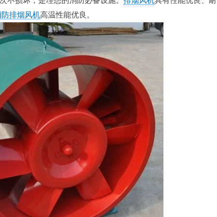
时/次不损坏，是理想的消防必备设施。
排烟风机
具有性能优良、耐
消防排烟风机
高温性能优良。