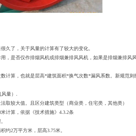
来很久了，关于风量的计算有了较大的变化。
作用，是否仅作排烟风机或排烟兼排风风机，如果是排烟兼排风
数计算，也就是层高*建筑面积*换气次数*漏风系数。新规范则
机风量）.
量法取较大值。且区分建筑类型（商业类，住宅类，其他类）
计算，依据《技术措施》4.3.2条
骤。
约2万平方米，层高3.75米。