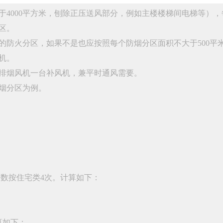
于4000平方米，刨除正压送风部分，例如主楼楼梯间电梯等），
区。
的防火分区，如果不是也应按照每个防烟分区面积不大于500平
机。
排烟风机一台补风机，兼平时通风需要。
防烟分区为例。
气次数按住宅类4次。计算如下：
算如下：