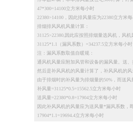
47*300=14100立方米每小时
22380>14100，因此排风量应为22380立方米
排烟排风风机风量计算：
31125>22380,因此应按照排烟量选风机，风机
31125*1.1（漏风系数）=34237.5立方米每小时
注：漏风系数取值自暖规：
通风机风量应附加风管和设备的漏风量。送、排
然后是补风风机的风量计算了，补风风机的风
由于排烟时的补风量为排烟量的50%，而送风
补风量=31125*0.5=15562.5立方米每小时
送风量=22380*0.8=17904立方米每小时
因此补风风机的风量应为送风量*漏风系数，
17904*1.1=19694.4立方米每小时