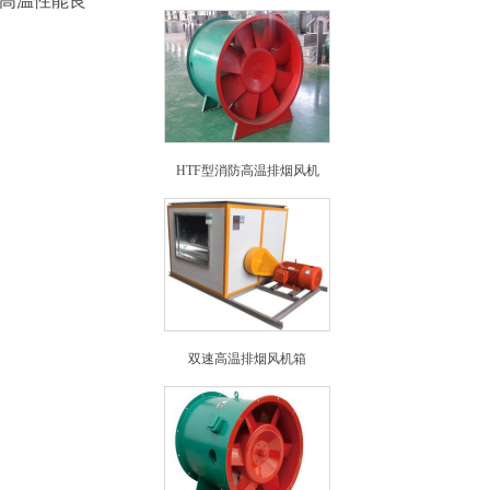
高温性能良
HTF型消防高温排烟风机
双速高温排烟风机箱