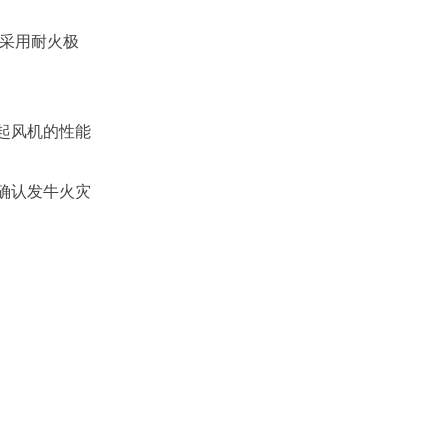
应采用耐火极
起风机的性能
确认发牛火灾
。