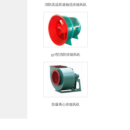
消防高温双速轴流排烟风机
gyf型消防排烟风机
；
防爆离心排烟风机