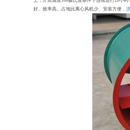
上，介质温度100摄氏度条件下连续运行20小
好、效率高、占地比离心风机少、安装方便，