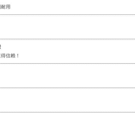
固耐用
馈
值得信赖！