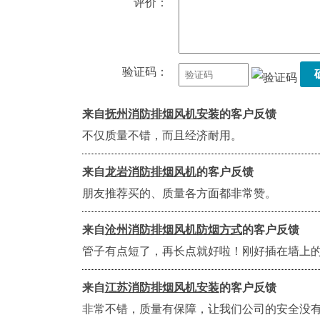
评价：
验证码：
来自
抚州消防排烟风机安装
的客户反馈
不仅质量不错，而且经济耐用。
来自
龙岩消防排烟风机
的客户反馈
朋友推荐买的、质量各方面都非常赞。
来自
沧州消防排烟风机防烟方式
的客户反馈
管子有点短了，再长点就好啦！刚好插在墙上
来自
江苏消防排烟风机安装
的客户反馈
非常不错，质量有保障，让我们公司的安全没