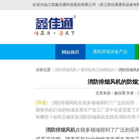
欢迎光临江西鑫佳通科技股份有限公司（原江西佳通通风设备有
通风排烟设备产品
当前位置：
消防排烟风机
>
通风机风口风阀知识
> 消防排烟
消防排烟风机的防烟
文章来源：鑫佳通 作者：消防排烟
[导读]：
消防排烟风机在很多领域得到了广泛的应用，
随着风机行业的快速发展生产加工厂房中也是安置了
有哪些？如何正确安装消防排烟风机发挥其消防作用
消防排烟风机
在很多领域得到了广泛的应