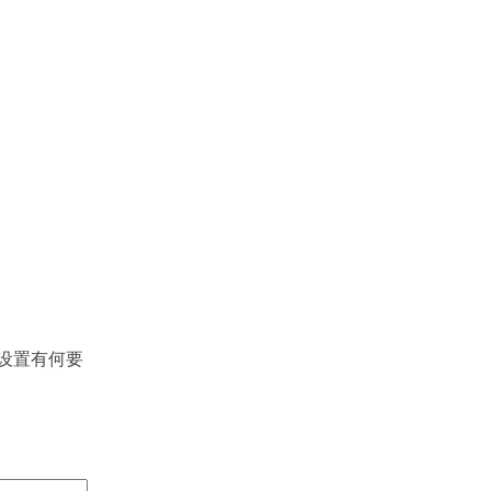
设置有何要