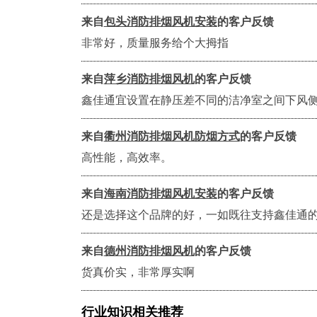
来自
包头消防排烟风机安装
的客户反馈
非常好，质量服务给个大拇指
来自
萍乡消防排烟风机
的客户反馈
鑫佳通宜设置在静压差不同的洁净室之间下风
来自
衢州消防排烟风机防烟方式
的客户反馈
高性能，高效率。
来自
海南消防排烟风机安装
的客户反馈
还是选择这个品牌的好，一如既往支持鑫佳通
来自
德州消防排烟风机
的客户反馈
货真价实，非常厚实啊
行业知识相关推荐