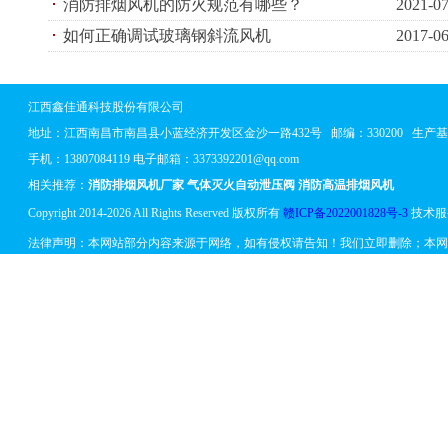
消防排烟风机的防火规范有哪些？
2021-07
如何正确调试玻璃钢斜流风机
2017-06
江西鑫佳通科技股份有限公司
地址：
江西南昌市南昌县小蓝经济开发区金沙一路432号
邮编：330200 生
手机：13807084119 电子邮箱：3373392201@qq.com
相关推荐：
消防排烟风机厂家
气体灭火自动泄压阀
消防高温排烟风机
Copyright 2014-2026 All Rights Reserved 版权所有
赣ICP备2022001828号-3
技术服
法律声明：本网站部分内容来源于网络，如有侵权请告知！我们立即删除；本网